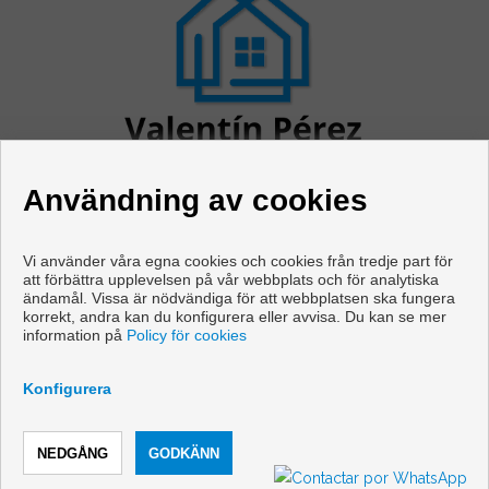
Användning av cookies
Vi använder våra egna cookies och cookies från tredje part för
att förbättra upplevelsen på vår webbplats och för analytiska
ändamål. Vissa är nödvändiga för att webbplatsen ska fungera
Våningen och hus till salu i Cabanas
korrekt, andra kan du konfigurera eller avvisa. Du kan se mer
information på
Policy för cookies
Copyright © 2026 Vivir en Galicia. |
Juridisk Information
|
Personuppgiftspolicy
|
Cookies policy
Konfigurera
Utvecklad av
Inmoenter
RING
KONTAKTA