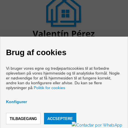
Brug af cookies
Vi bruger vores egne og tredjepartscookies til at forbedre
oplevelsen på vores hjemmeside og til analytiske formål. Nogle
er nødvendige for at få hjemmesiden til at fungere korrekt,
Flader og huse til salg i Cabanas
andre kan du konfigurere eller afvise. Du kan se flere
oplysninger på
Politik for cookies
Copyright © 2026 Vivir en Galicia. |
Retslig Meddelelse
|
Databeskyttelsespolitik
|
Cookies policy
Konfigurer
Udviklet af
Inmoenter
RING
KONTAKT