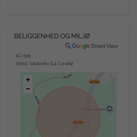
BELIGGENHED OG MILJØ
AC-566.
15553, Valdoviño (La Coruña)
+
−