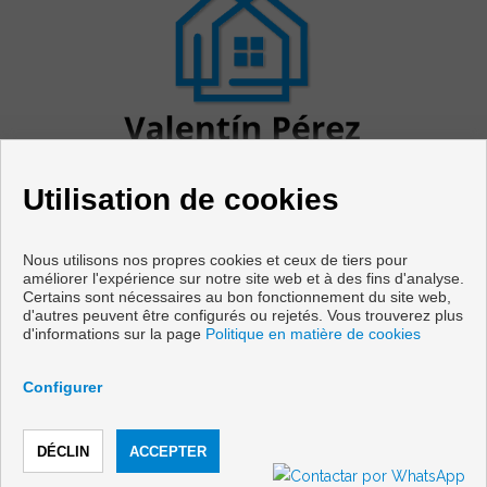
Utilisation de cookies
Nous utilisons nos propres cookies et ceux de tiers pour
améliorer l'expérience sur notre site web et à des fins d'analyse.
Certains sont nécessaires au bon fonctionnement du site web,
Appartements et maisons à vendre à Cabanas
d'autres peuvent être configurés ou rejetés. Vous trouverez plus
d'informations sur la page
Politique en matière de cookies
Copyright © 2026 Vivir en Galicia. |
Avis Légal
|
politique de
protection des données
|
Cookies policy
Configurer
Développé près
Inmoenter
TÉLÉPHONER
CONTACTER