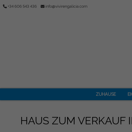
+34 606 543 436
info@vivirengalicia.com
ZUHAUSE
E
HAUS ZUM VERKAUF 