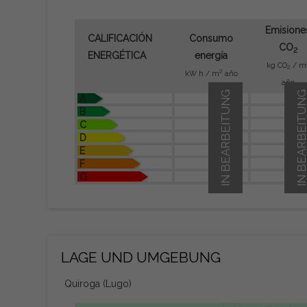
Emisione
CALIFICACIÓN
Consumo
CO
2
ENERGÉTICA
energía
kg CO
/ m
2
2
kW h / m
año
año
IN BEARBEITUNG
IN BEARBEITU
A
B
C
D
E
F
G
LAGE UND UMGEBUNG
Quiroga (Lugo)