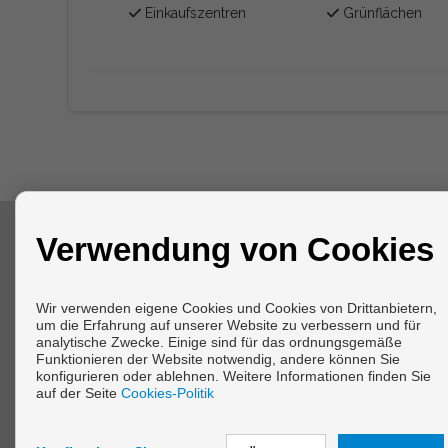
Einkaufszentren
Grünflächen
Verwendung von Cookies
KONTAKT
Arenal, 57
Wir verwenden eigene Cookies und Cookies von Drittanbietern,
15621 Cabanas (La Coruña)
um die Erfahrung auf unserer Website zu verbessern und für
+34 606543436
analytische Zwecke. Einige sind für das ordnungsgemäße
info@vivirengalicia.com
Funktionieren der Website notwendig, andere können Sie
konfigurieren oder ablehnen. Weitere Informationen finden Sie
Von Montag bis Freitag : 09:30 - 13:30 und 17:00 - 20:00
auf der Seite
Cookies-Politik