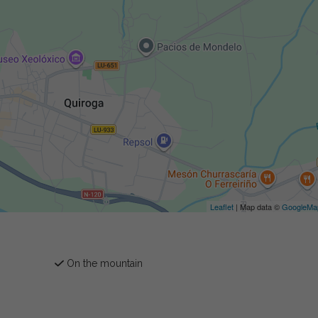
Leaflet
| Map data ©
GoogleMa
On the mountain