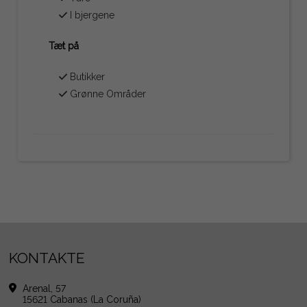
I bjergene
Tæt på
Butikker
Grønne Områder
KONTAKTE
Arenal, 57
15621 Cabanas (La Coruña)