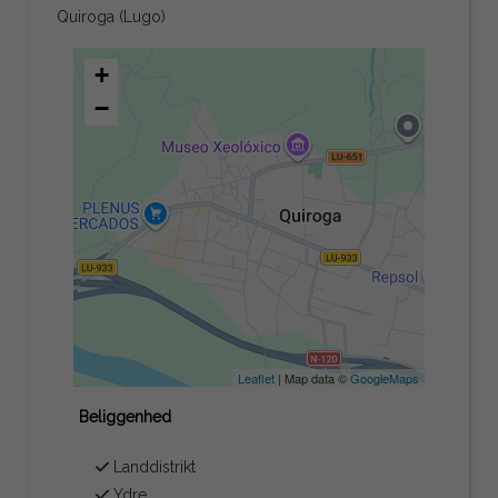
Quiroga (Lugo)
+
−
Leaflet
| Map data ©
GoogleMaps
Beliggenhed
Landdistrikt
Ydre