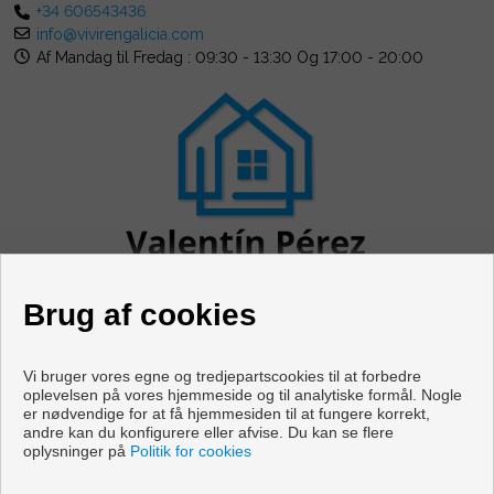
+34 606543436
info@vivirengalicia.com
Af Mandag til Fredag : 09:30 - 13:30 Og 17:00 - 20:00
Brug af cookies
Vi bruger vores egne og tredjepartscookies til at forbedre
oplevelsen på vores hjemmeside og til analytiske formål. Nogle
er nødvendige for at få hjemmesiden til at fungere korrekt,
Flader og huse til salg i Cabanas
andre kan du konfigurere eller afvise. Du kan se flere
oplysninger på
Politik for cookies
Copyright © 2026 Vivir en Galicia. |
Retslig Meddelelse
|