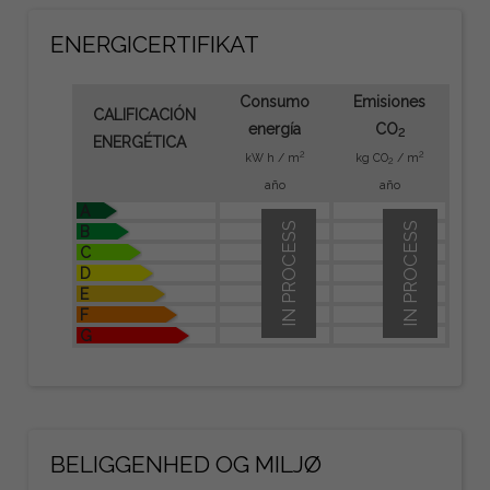
ENERGICERTIFIKAT
Consumo
Emisiones
CALIFICACIÓN
energía
CO
2
ENERGÉTICA
2
2
kW h / m
kg CO
/ m
2
año
año
A
IN PROCESS
IN PROCESS
B
C
D
E
F
G
BELIGGENHED OG MILJØ