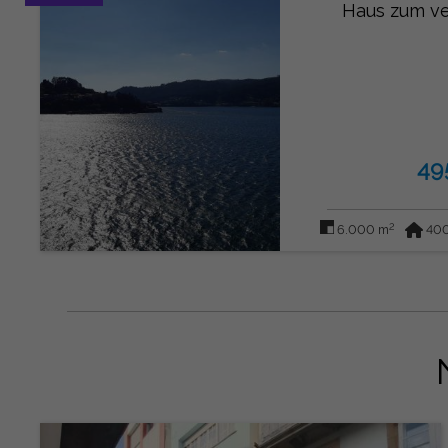
Haus zum ve
49
2
6.000 m
400