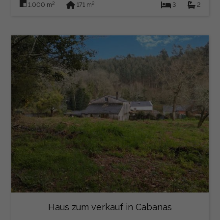
2
2
1.000 m
171 m
3
2
Haus zum verkauf in Cabanas