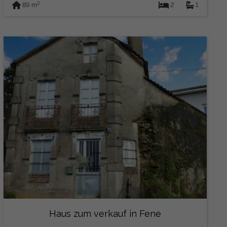
2
89 m
2
1
Haus zum verkauf in Fene