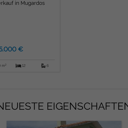
rkauf in Mugardos
5.000 €
2
 m
12
6
NEUESTE EIGENSCHAFTE