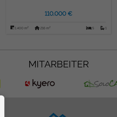
110.000 €
2
2
1.400 m
216 m
5
1
MITARBEITER