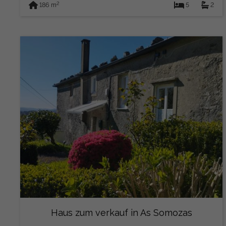
2
186 m
5
2
Haus zum verkauf in As Somozas