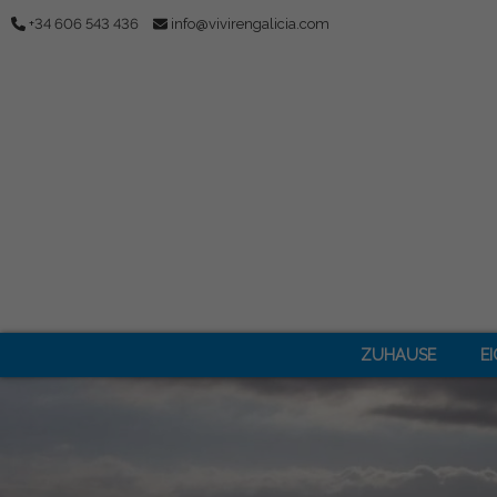
+34 606 543 436
info@vivirengalicia.com
ZUHAUSE
E