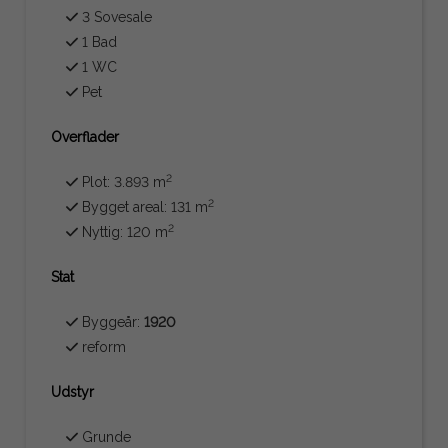
3 Sovesale
1 Bad
1 WC
Pet
Overflader
2
Plot: 3.893 m
2
Bygget areal: 131 m
2
Nyttig: 120 m
Stat
Byggeår:
1920
reform
Udstyr
Grunde