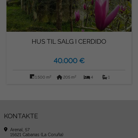
HUS TIL SALG I CERDIDO
40.000 €
2
2
1.500 m
205 m
4
1
KONTAKTE
Arenal, 57
15621 Cabanas (La Coruña)