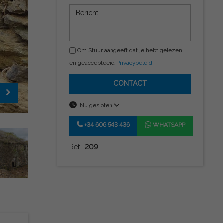
Om Stuur aangeeft dat je hebt gelezen
en geaccepteerd
Privacybeleid
.
CONTACT
Nu gesloten
+34 606 543 436
WHATSAPP
Ref.:
209