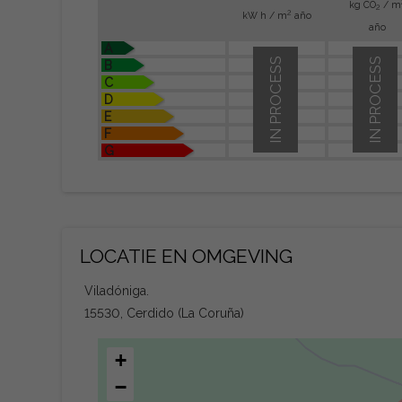
kg CO
/ m
2
2
kW h / m
año
año
A
IN PROCESS
IN PROCESS
B
C
D
E
F
G
LOCATIE EN OMGEVING
Viladóniga.
15530, Cerdido (La Coruña)
+
−