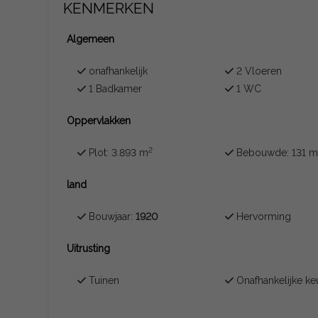
KENMERKEN
Algemeen
onafhankelijk
2 Vloeren
1 Badkamer
1 WC
Oppervlakken
2
Plot: 3.893 m
Bebouwde: 131 
land
Bouwjaar:
1920
Hervorming
Uitrusting
Tuinen
Onafhankelijke k