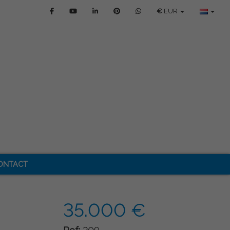
€
EUR
ONTACT
35.000 €