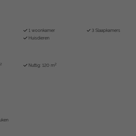
1 woonkamer
3 Slaapkamers
Huisdieren
2
2
m
Nuttig: 120 m
euken