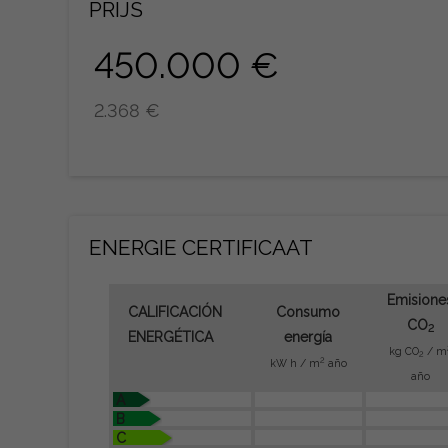
PRIJS
450.000 €
2.368 €
ENERGIE CERTIFICAAT
Emisione
CALIFICACIÓN
Consumo
CO
2
ENERGÉTICA
energía
kg CO
/ m
2
2
kW h / m
año
año
A
B
C