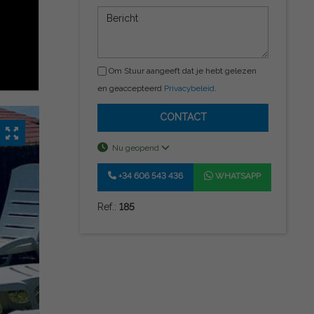
Om Stuur aangeeft dat je hebt gelezen
en geaccepteerd
Privacybeleid
.
CONTACT
Nu geopend
+34 606 543 436
WHATSAPP
Ref.:
185