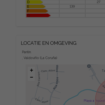
27
D
139
E
F
G
LOCATIE EN OMGEVING
Pantín.
, Valdoviño (La Coruña)
+
−