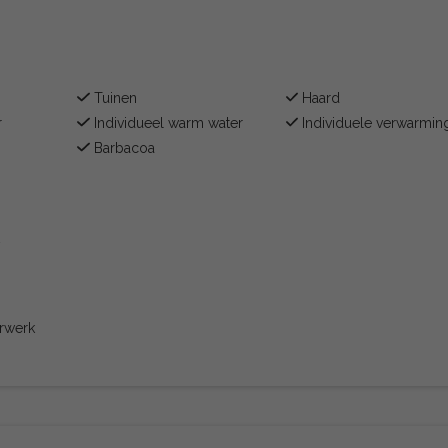
Tuinen
Haard
r
Individueel warm water
Individuele verwarmin
Barbacoa
t
rwerk