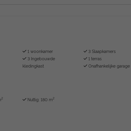
1 woonkamer
3 Slaapkamers
3 Ingebouwde
1 terras
kledingkast
Onafhankelijke garage
2
2
m
Nuttig: 180 m