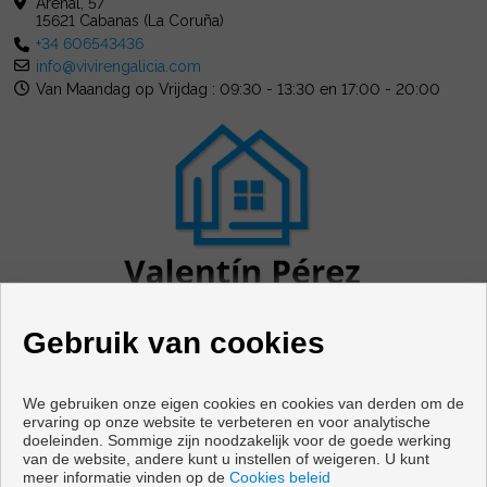
Arenal, 57
15621 Cabanas (La Coruña)
+34 606543436
info@vivirengalicia.com
Van Maandag op Vrijdag : 09:30 - 13:30 en 17:00 - 20:00
Gebruik van cookies
We gebruiken onze eigen cookies en cookies van derden om de
ervaring op onze website te verbeteren en voor analytische
doeleinden. Sommige zijn noodzakelijk voor de goede werking
Woningen en huizen te koop in Cabanas
van de website, andere kunt u instellen of weigeren. U kunt
meer informatie vinden op de
Cookies beleid