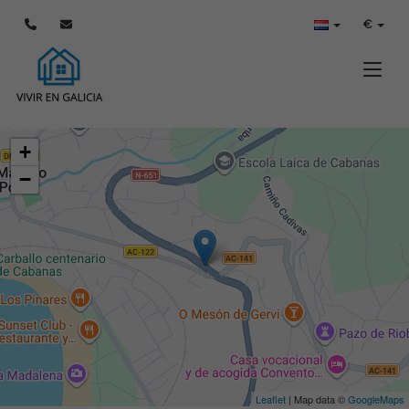
€
Toggle
+
−
Leaflet
| Map data ©
GoogleMaps