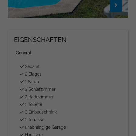
EIGENSCHAFTEN
General
Separat
2 Etages
1 Salon
3 Schlafzimmer
2 Badezimmer
1 Toilette
3 Einbauschränk
1 Terrasse
unabhängige Garage
Haustiere