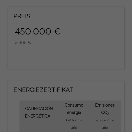
PREIS
450.000 €
2.368 €
ENERGIEZERTIFIKAT
Consumo
Emisiones
CALIFICACIÓN
energía
CO
2
ENERGÉTICA
2
2
kW h / m
kg CO
/ m
2
año
año