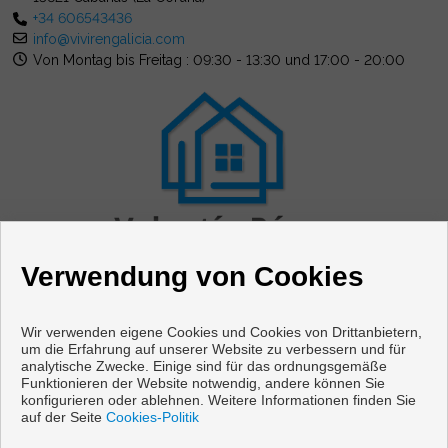
+34 606543436
info@vivirengalicia.com
Von Montag bis Freitag : 09:30 - 13:30 und 17:00 - 20:00
Verwendung von Cookies
Wir verwenden eigene Cookies und Cookies von Drittanbietern,
um die Erfahrung auf unserer Website zu verbessern und für
analytische Zwecke. Einige sind für das ordnungsgemäße
Funktionieren der Website notwendig, andere können Sie
Wohnungen und häuser zum verkauf in Cabanas
konfigurieren oder ablehnen. Weitere Informationen finden Sie
auf der Seite
Cookies-Politik
Copyright © 2026 Vivir en Galicia. |
Aviso Legal
|