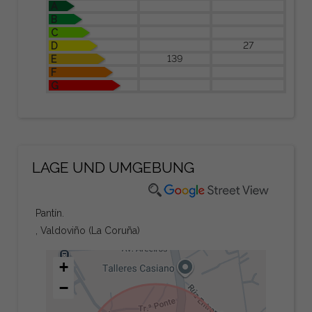
A
B
C
27
D
139
E
F
G
LAGE UND UMGEBUNG
Pantín.
, Valdoviño (La Coruña)
+
−