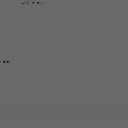
Citofono
uminio