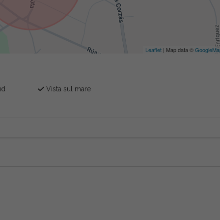
Leaflet
| Map data ©
GoogleMa
ud
Vista sul mare