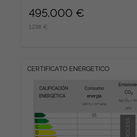
495.000 €
1.238 €
CERTIFICATO ENERGETICO
Emisione
CALIFICACIÓN
Consumo
CO
2
ENERGÉTICA
energía
kg CO
/ m
2
2
kW h / m
año
año
25
A
IN PROCESS
B
C
D