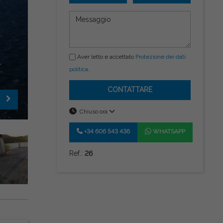
Aver letto e accettato
Protezione dei dati
politica
.
CONTATTARE
Chiuso ora
+34 606 543 436
WHATSAPP
Ref.:
26