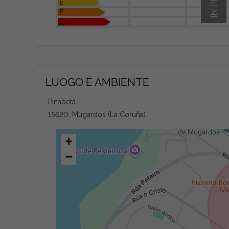
E
F
G
LUOGO E AMBIENTE
Pinabeta.
15620, Mugardos (La Coruña)
+
−