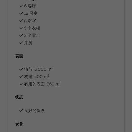
6 客厅
12 卧室
6 浴室
5 个衣柜
3 个露台
库房
表面
2
情节: 6.000 m
2
构建: 400 m
2
有用的表面: 360 m
状态
良好的保護
设备