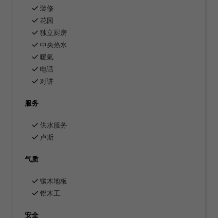
装修
花园
独立厨房
中央热水
暖氣
电话
对讲
服务
供水服务
卢斯
气质
镶木地板
铝木工
安全