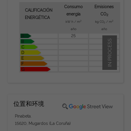
Consumo
Emisiones
CALIFICACIÓN
energía
CO
2
ENERGÉTICA
2
2
kW h / m
kg CO
/ m
2
año
año
25
A
IN PROCESS
B
C
D
E
F
G
位置和环境
Pinabeta.
15620, Mugardos (La Coruña)