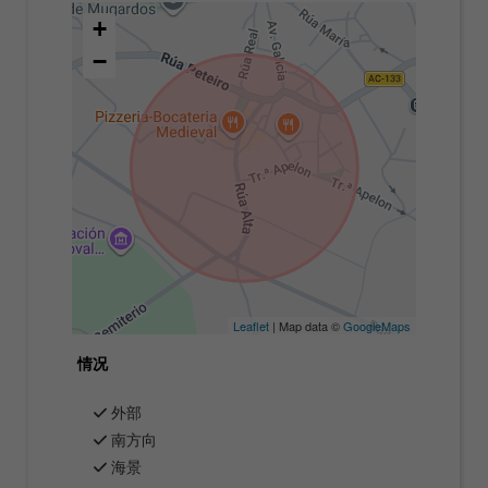
+
−
Leaflet
| Map data ©
GoogleMaps
情况
外部
南方向
海景