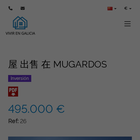
€
Toggle
屋 出售 在 MUGARDOS
Inversión
495.000 €
Ref:
26