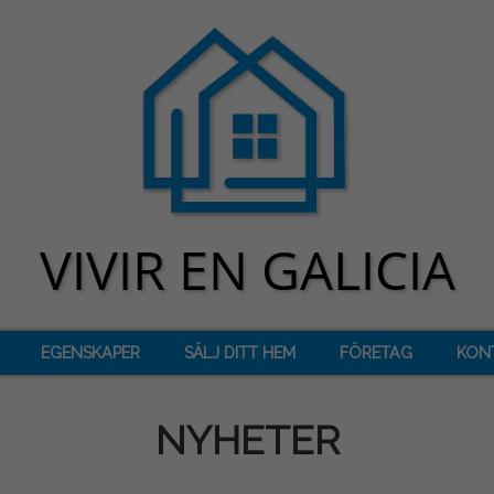
EGENSKAPER
SÄLJ DITT HEM
FÖRETAG
KON
NYHETER