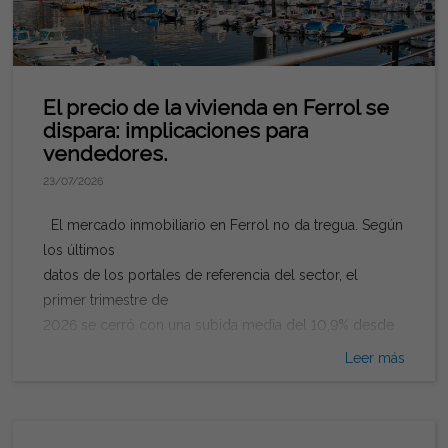
El precio de la vivienda en Ferrol se
dispara: implicaciones para
vendedores.
23/07/2026
El mercado inmobiliario en Ferrol no da tregua. Según
los últimos
datos de los portales de referencia del sector, el
primer trimestre de
2026 se cerró con una subida media del 10,9% desde
comienzos de
Leer más
año, pasando de 1.301 € a 1.443 € por metro
cuadrado. A nivel
interanual, el incremento es todavía más llamativo: entre