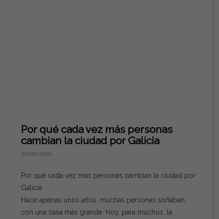
el 28,6% y el
33%, prácticamente el doble que la media gallega y
española.
¿Por qué está pasando esto? La falta de vivienda de
obra nueva y
un déficit estructural que ya supera las 320.000
unidades a nivel
nacional en los últimos cinco años están empujando la
demanda hacia
la vivienda de segunda mano, que sigue siendo la
opción
Por qué cada vez más personas
predominante en el mercado. Ferrol no es una
cambian la ciudad por Galicia
excepción: la presión
23/05/2026
de compradores frente a una oferta limitada mantiene
la tendencia
Por qué cada vez más personas cambian la ciudad por
alcista.
Galicia
¿Qué significa esto si tienes una vivienda en Ferrol?
Hace apenas unos años, muchas personas soñaban
Muchos
con una casa más grande. Hoy, para muchos, la