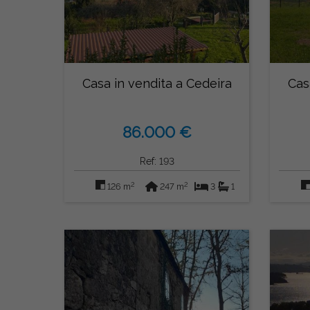
Casa in vendita a Cedeira
Cas
86.000 €
Ref: 193
2
2
126 m
247 m
3
1