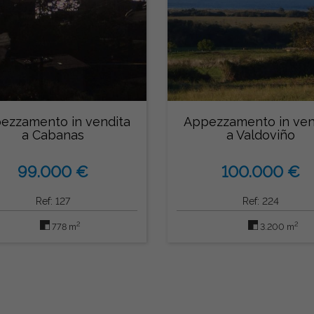
ezzamento in vendita
Appezzamento in ven
a Cabanas
a Valdoviño
99.000 €
100.000 €
Ref: 127
Ref: 224
2
2
778 m
3.200 m