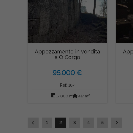
Appezzamento in vendita
App
a O Corgo
95.000 €
Ref: 167
2
2
17.000 m
417 m
1
2
3
4
5