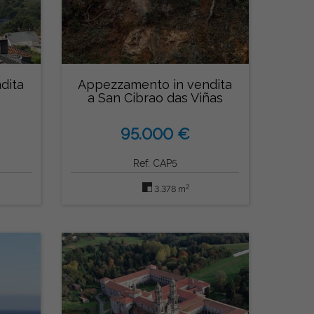
dita
Appezzamento in vendita
a San Cibrao das Viñas
95.000 €
Ref: CAP5
2
3.378 m