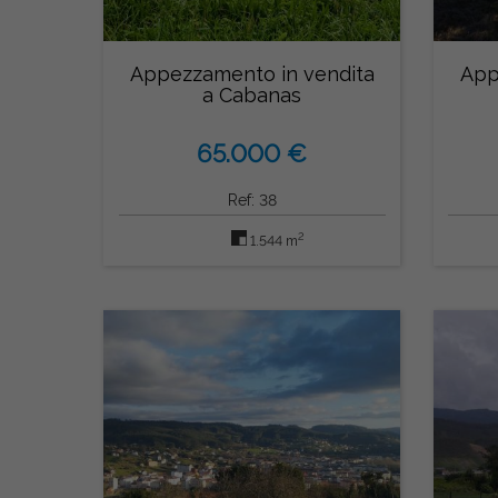
Appezzamento in vendita
App
a Cabanas
65.000 €
Ref: 38
2
1.544 m