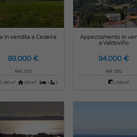
a in vendita a Cedeira
Appezzamento in ven
a Valdoviño
89.000 €
94.000 €
Ref: 205
Ref: 220
2
2
2
1.180 m
233 m
3
1
1.095 m