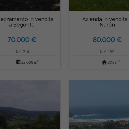
ezzamento in vendita
Azienda in vendita
a Begonte
Narón
70.000 €
80.000 €
Ref: 214
Ref: 189
2
2
22.068 m
308 m