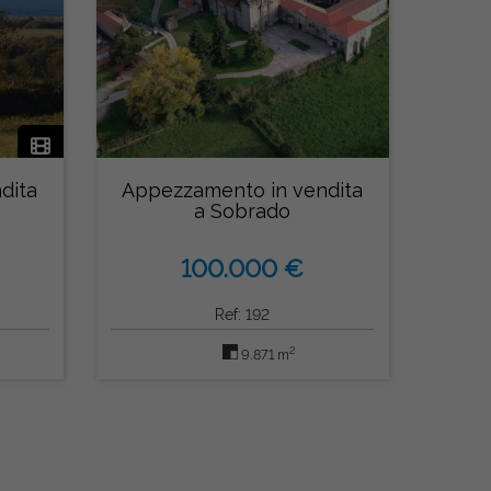
dita
Appezzamento in vendita
a Sobrado
100.000 €
Ref: 192
2
9.871 m