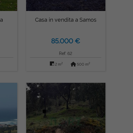
 a
Casa in vendita a Samos
85.000 €
Ref: 62
2
2
2 m
500 m