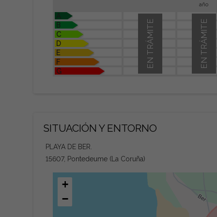
año
A
EN TRÁMITE
EN TRÁMITE
B
C
D
E
F
G
SITUACIÓN Y ENTORNO
PLAYA DE BER.
15607, Pontedeume (La Coruña)
+
−