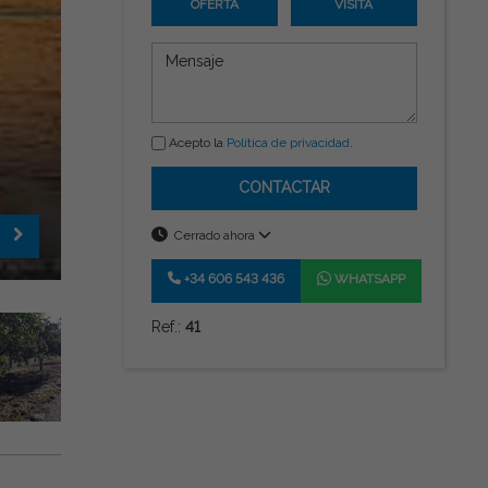
OFERTA
VISITA
Acepto la
Política de privacidad
.
CONTACTAR
Cerrado ahora
+34 606 543 436
WHATSAPP
Ref.:
41