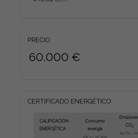
Parcela: 816 m
PRECIO
60.000 €
CERTIFICADO ENERGÉTICO
Emisione
CALIFICACIÓN
Consumo
CO
2
ENERGÉTICA
energía
kg CO
/ m
2
2
kW h / m
año