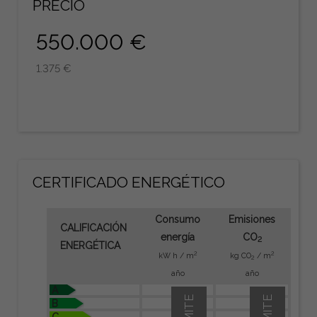
PRECIO
550.000 €
1.375 €
CERTIFICADO ENERGÉTICO
Consumo
Emisiones
CALIFICACIÓN
energía
CO
2
ENERGÉTICA
2
2
kW h / m
kg CO
/ m
2
año
año
A
B
C