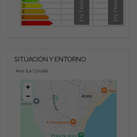
EN TRÁMITE
EN TRÁMITE
D
E
F
G
SITUACIÓN Y ENTORNO
Ares (La Coruña)
+
−