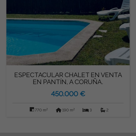
ESPECTACULAR CHALET EN VENTA
EN PANTÍN, A CORUÑA.
450.000 €
2
2
770 m
190 m
3
2