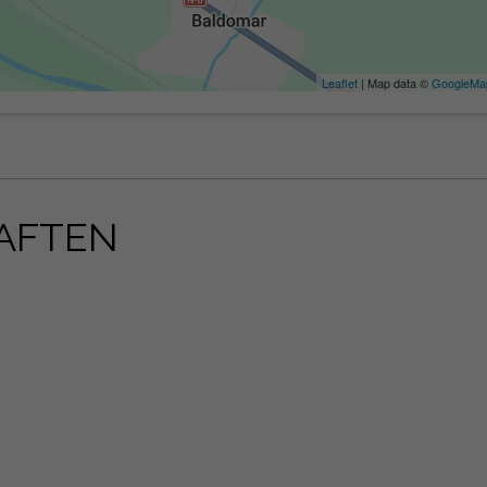
Leaflet
| Map data ©
GoogleMa
AFTEN