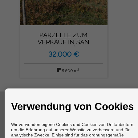
PARZELLE ZUM
VERKAUF IN SAN
SADURNIÑO
32.000 €
2
5.600 m
Verwendung von Cookies
KONTAKT
Arenal, 57
Wir verwenden eigene Cookies und Cookies von Drittanbietern,
15621 Cabanas (La Coruña)
um die Erfahrung auf unserer Website zu verbessern und für
+34 606543436
analytische Zwecke. Einige sind für das ordnungsgemäße