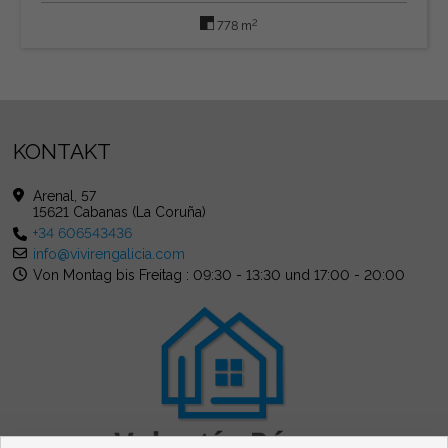
2
778 m
KONTAKT
Arenal, 57
15621 Cabanas (La Coruña)
+34 606543436
info@vivirengalicia.com
Von Montag bis Freitag : 09:30 - 13:30 und 17:00 - 20:00