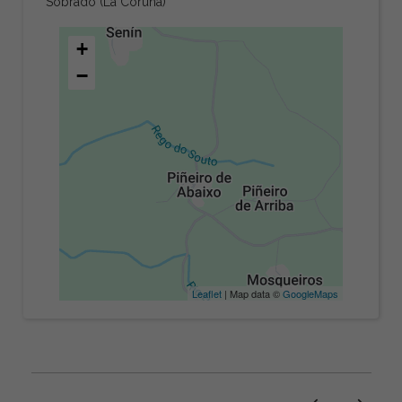
Sobrado (La Coruña)
+
−
Leaflet
| Map data ©
GoogleMaps