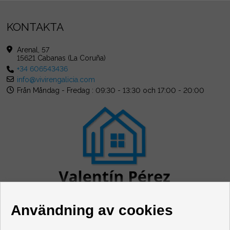
KONTAKTA
Arenal, 57
15621 Cabanas (La Coruña)
+34 606543436
info@vivirengalicia.com
Från Måndag - Fredag : 09:30 - 13:30 och 17:00 - 20:00
Användning av cookies