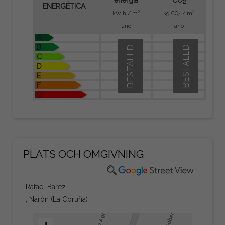
2
ENERGÉTICA
2
2
kW h / m
kg CO
/ m
2
año
año
A
B
BESTÄLLD
BESTÄLLD
C
D
E
F
G
PLATS OCH OMGIVNING
Rafael Barez.
, Narón (La Coruña)