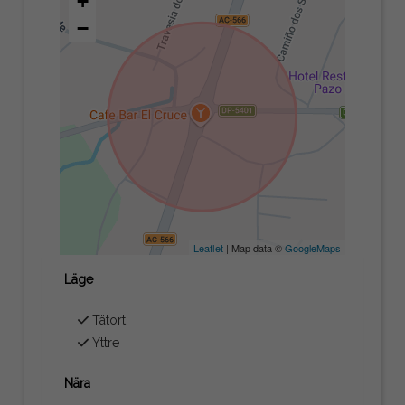
+
−
Leaflet
| Map data ©
GoogleMaps
Läge
Tätort
Yttre
Nära