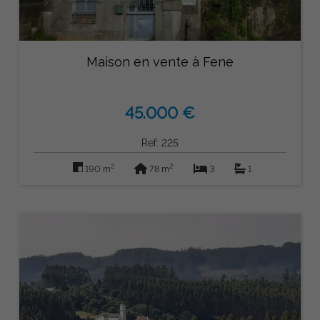
Maison en vente à Fene
45.000 €
Ref: 225
2
2
190 m
78 m
3
1