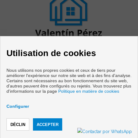
Utilisation de cookies
Nous utilisons nos propres cookies et ceux de tiers pour
améliorer l'expérience sur notre site web et à des fins d'analyse.
Certains sont nécessaires au bon fonctionnement du site web,
Appartements et maisons à vendre à Cabanas
d'autres peuvent être configurés ou rejetés. Vous trouverez plus
d'informations sur la page
Politique en matière de cookies
Copyright © 2026 Vivir en Galicia. |
Avis Légal
|
politique de
protection des données
|
Cookies policy
Configurer
Développé près
Inmoenter