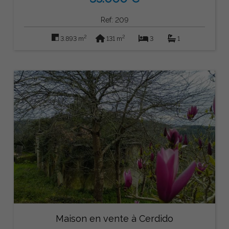
Ref: 209
2
2
3.893 m
131 m
3
1
Maison en vente à Cerdido