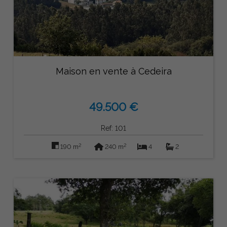
Maison en vente à Cedeira
49.500 €
Ref: 101
2
2
190 m
240 m
4
2