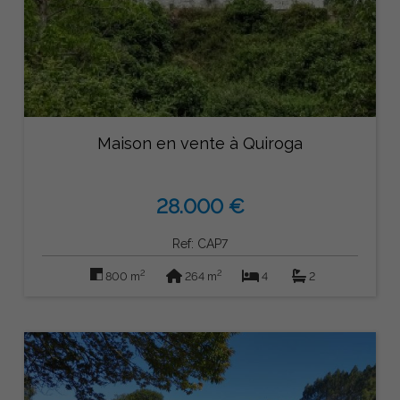
Maison en vente à Quiroga
28.000 €
Ref: CAP7
2
2
800 m
264 m
4
2