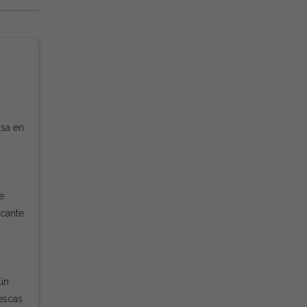
asa en
e
scante
ún
escas