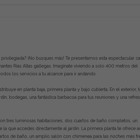
 privilegiada? ¡No busques más! Te presentamos esta espectacular c
onantes Rías Altas gallegas. Imagínate viviendo a solo 400 metros del
odos los servicios a tu alcance para ir andando.
ibuye en planta baja, primera planta y bajo cubierta. En el exterior, t
ín, bodegas, una fantástica barbacoa para tus reuniones y una refre
n con tres luminosas habitaciones, dos cuartos de baño completos, un
la que accedes directamente al jardín. La primera planta te ofrece a
uartos de baño, un amplio salón con chimenea para las noches más fr