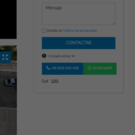
Acepto la
Política de privacidad
.
CONTACTAR
Cerrado ahora
+34 606 543 436
WHATSAPP
Ref.:
120