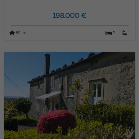
198.000 €
2
89 m
2
1