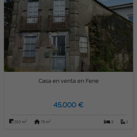
Casa en venta en Fene
45.000 €
2
2
190 m
78 m
3
1