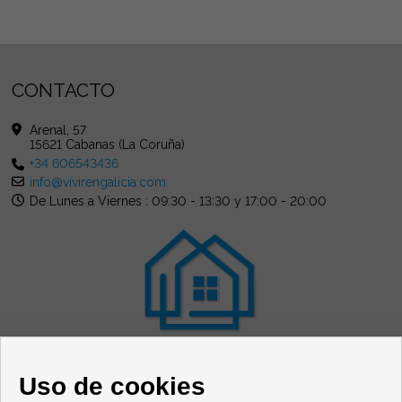
CONTACTO
Arenal, 57
15621 Cabanas (La Coruña)
+34 606543436
info@vivirengalicia.com
De Lunes a Viernes : 09:30 - 13:30 y 17:00 - 20:00
Uso de cookies