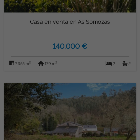
Casa en venta en As Somozas
140.000 €
2
2
2.955 m
179 m
2
2