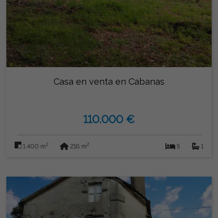
Casa en venta en Cabanas
110.000 €
2
2
1.400 m
216 m
5
1