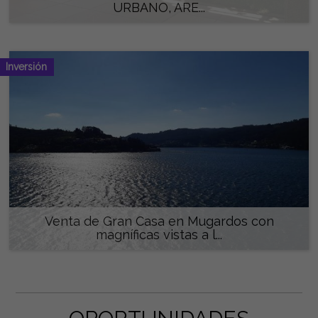
URBANO, ARE...
550.000 €
Inversión
Venta de Gran Casa en Mugardos con
magníficas vistas a l...
495.000 €