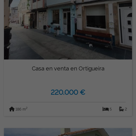
oportunidad única! No pierdas la oportunidad de adquirir
esta magnífica vivienda al lado del mar y contacta para una
visita¡ La propiedad dispone de calle privada y
aparcamientos delante de la vivienda.
Casa en venta en Ortigueira
220.000 €
2
186 m
5
2