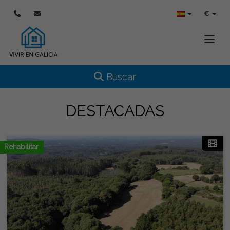
€
Toggle
Toggle navigation
Buscar
DESTACADAS
Rehabilitar